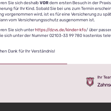
eren Sie sich deshalb
VOR
dem ersten Besuch in der Praxis
honsari (05.08.-07.08.)
erung für Ihr Kind. Sobald Sie bei uns zum Termin erschei
-692040
g vorgenommen wird, ist es für eine Versicherung zu spät,
ingsorth Adendorf (27.07.-07.08.)
dann vom Versicherungsschutz ausgenommen ist.
70
eren Sie sich unter
https://dzvs.de/kinder-kfo
/ über pass
tto (27.07.-07.08.)
Sie sich unter der Nummer 02103-33 99 780 kostenlos tele
49110
beini (27.07.-07.08.)
chen Dank für Ihr Verständnis!
97387171
 allen einen erholsamen Sommerurlaub!
Ihr Te
Zahns
Ihr Te
Zahns