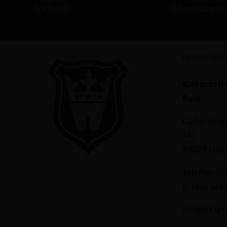
PRAXIS UEL
Kieferorth
Post
Gartenstraß
14)
29525 Uel
Telefon:
(0
E-Mail:
pra
Anfahrt un