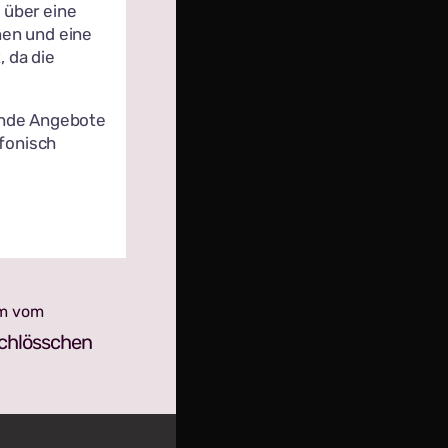
 über eine
nen und eine
 da die
ende Angebote
fonisch
am vom
chlösschen
am vom
chlösschen