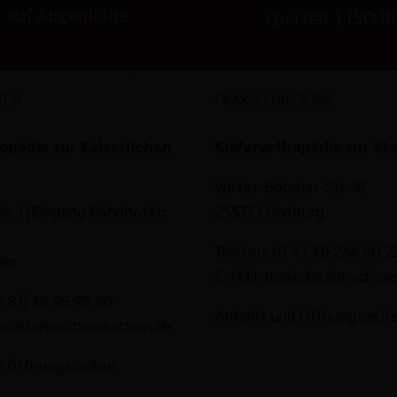
ZEN
PRAXIS LÜNEBURG
opädie zur Kaiserlichen
Kieferorthopädie zur St
Walter-Bötcher-Str. 15
e 1 (Eingang Bahnhofstr.
21337 Lüneburg
Telefon:
(0 41 31) 266 60 2
zen
E-Mail:
praxis@zahnschloe
5 81) 38 95 95 80
Anfahrt und Öffnungszeit
xis@zahnschloesschen.de
d Öffnungszeiten