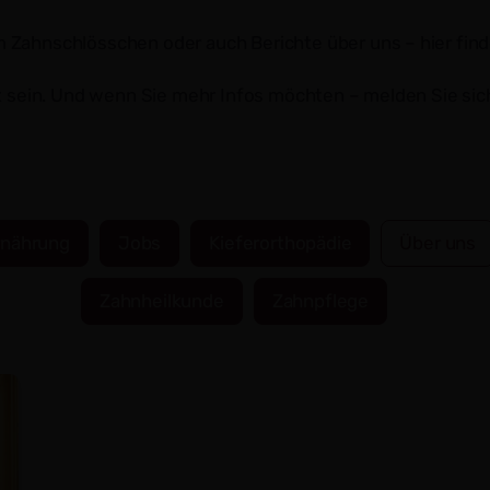
ahnschlösschen oder auch Berichte über uns – hier finden 
rt sein. Und wenn Sie mehr Infos möchten – melden Sie sic
rnährung
Jobs
Kieferorthopädie
Über uns
Zahnheilkunde
Zahnpflege