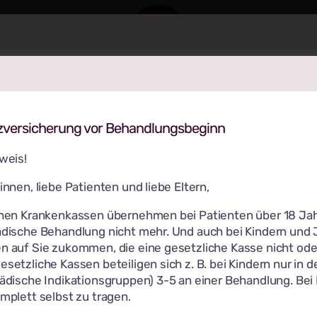
rien im Zahnschlösschen
TERMINKALENDER
Termin buchen
innen, liebe Patienten und liebe Eltern,
versicherung vor Behandlungsbeginn
n in Uelzen und Lüneburg bleiben in den Sommerferien v
weis!
8.2026 geschlossen. Ab Montag, den 10.08.2026 sind wir w
innen, liebe Patienten und liebe Eltern,
 Fällen wenden Sie sich bitte an Ihren Zahnarzt, den zahnä
 Magazin für Zahngesund
chen Krankenkassen übernehmen bei Patienten über 18 Ja
er an unsere kieferorthopädischen Vertretungen.
ädische Behandlung nicht mehr. Und auch bei Kindern und
 auf Sie zukommen, die eine gesetzliche Kasse nicht oder
e folgt:
EWSLETTER ABONNIEREN UND AUF DEM LAUFENDEN BLEIBE
setzliche Kassen beteiligen sich z. B. bei Kindern nur in d
ädische Indikationsgruppen) 3-5 an einer Behandlung. Bei 
reiesleben (03.08.-07.08.)
mplett selbst zu tragen.
-732073