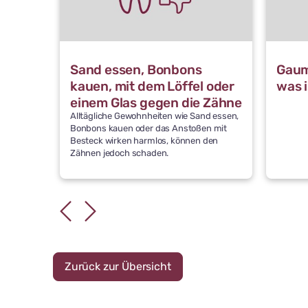
Sand essen, Bonbons
Gaum
kauen, mit dem Löffel oder
was 
einem Glas gegen die Zähne
Alltägliche Gewohnheiten wie Sand essen,
stoßen: Was schädigt die
Bonbons kauen oder das Anstoßen mit
Zähne
Besteck wirken harmlos, können den
Zähnen jedoch schaden.
Zurück zur Übersicht