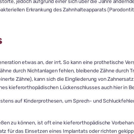
 störte, jedoch aufgrund einer sich über die Jahre änder
bakteriellen Erkrankung des Zahnhalteapparats (Parodontitis
s
Generation etwas an, der irrt. So kann eine prothetische 
Zähne durch Nichtanlagen fehlen, bleibende Zähne durch 
inerte Zähne), kann sich die Eingliederung von Zahnersatz 
ines kieferorthopädischen Lückenschlusses auch hier in B
istens auf Kinderprothesen, um Sprech- und Schluckfehle
eßen zu können, ist oft eine kieferorthopädische Vorbehan
 für das Einsetzen eines Implantats oder richten gekippt