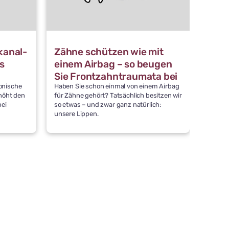
kanal-
Zähne schützen wie mit
Erst
s
einem Airbag – so beugen
Wora
Sie Frontzahntraumata bei
onische
Haben Sie schon einmal von einem Airbag
Ein Zah
Kindern vor
höht den
für Zähne gehört? Tatsächlich besitzen wir
Schnell
bei
so etwas – und zwar ganz natürlich:
entsch
unsere Lippen.
Worauf