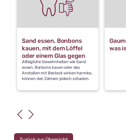
Sand essen, Bonbons
Gaumennah
kauen, mit dem Löffel
was ist da
oder einem Glas gegen
Alltägliche Gewohnheiten wie Sand
die Zähne stoßen: Was
essen, Bonbons kauen oder das
schädigt die Zähne
Anstoßen mit Besteck wirken harmlos,
können den Zähnen jedoch schaden.
Zurück zur Übersicht