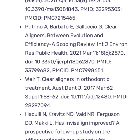
(Basel). 2020 Apr 14;13(8):1843. doi:
10.3390/ma13081843. PMID: 32295303;
PMCID: PMC7215465.
Putrino A, Barbato E, Galluccio G. Clear
Aligners: Between Evolution and
Efficiency-A Scoping Review. Int J Environ
Res Public Health. 2021 Mar 11;18(6):2870.
doi: 10.3390/ijerph18062870. PMID:
33799682; PMCID: PMC7998651.
Weir T. Clear aligners in orthodontic
treatment. Aust Dent J. 2017 Mar;62
Suppl 1:58-62. doi: 10.1111/adj.12480. PMID:
28297094.
Haouili N, Kravitz ND, Vaid NR, Ferguson
DJ, Makki L. Has Invisalign improved? A
prospective follow-up study on the