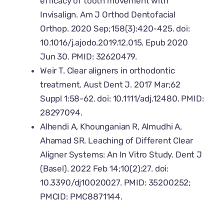
efficacy of tooth movement with
Invisalign. Am J Orthod Dentofacial
Orthop. 2020 Sep;158(3):420-425. doi:
10.1016/j.ajodo.2019.12.015. Epub 2020
Jun 30. PMID: 32620479.
Weir T. Clear aligners in orthodontic
treatment. Aust Dent J. 2017 Mar;62
Suppl 1:58-62. doi: 10.1111/adj.12480. PMID:
28297094.
Alhendi A, Khounganian R, Almudhi A,
Ahamad SR. Leaching of Different Clear
Aligner Systems: An In Vitro Study. Dent J
(Basel). 2022 Feb 14;10(2):27. doi:
10.3390/dj10020027. PMID: 35200252;
PMCID: PMC8871144.