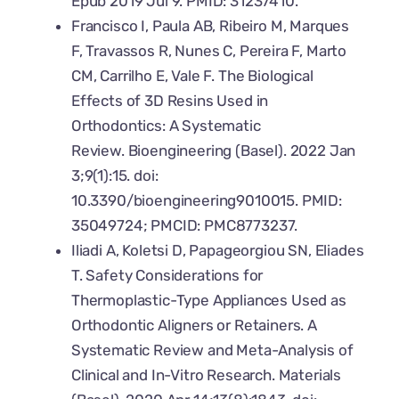
Epub 2019 Jul 9. PMID: 31237410.
Francisco I, Paula AB, Ribeiro M, Marques
F, Travassos R, Nunes C, Pereira F, Marto
CM, Carrilho E, Vale F. The Biological
Effects of 3D Resins Used in
Orthodontics: A Systematic
Review. Bioengineering (Basel). 2022 Jan
3;9(1):15. doi:
10.3390/bioengineering9010015. PMID:
35049724; PMCID: PMC8773237.
Iliadi A, Koletsi D, Papageorgiou SN, Eliades
T. Safety Considerations for
Thermoplastic-Type Appliances Used as
Orthodontic Aligners or Retainers. A
Systematic Review and Meta-Analysis of
Clinical and In-Vitro Research. Materials