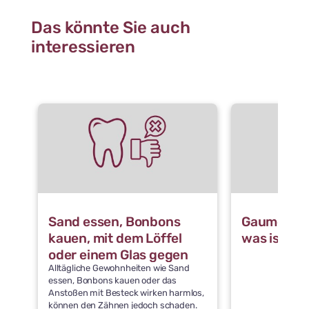
Das könnte Sie auch
interessieren
Sand essen, Bonbons
Gaumennah
kauen, mit dem Löffel
was ist da
oder einem Glas gegen
Alltägliche Gewohnheiten wie Sand
die Zähne stoßen: Was
essen, Bonbons kauen oder das
schädigt die Zähne
Anstoßen mit Besteck wirken harmlos,
können den Zähnen jedoch schaden.