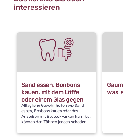
interessieren
Sand essen, Bonbons
Gaumennah
kauen, mit dem Löffel
was ist da
oder einem Glas gegen
Alltägliche Gewohnheiten wie Sand
die Zähne stoßen: Was
essen, Bonbons kauen oder das
schädigt die Zähne
Anstoßen mit Besteck wirken harmlos,
können den Zähnen jedoch schaden.