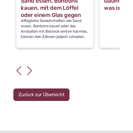
Sand essen, Bonbons
Gaumennah
kauen, mit dem Löffel
was ist da
oder einem Glas gegen
Alltägliche Gewohnheiten wie Sand
die Zähne stoßen: Was
essen, Bonbons kauen oder das
schädigt die Zähne
Anstoßen mit Besteck wirken harmlos,
können den Zähnen jedoch schaden.
Zurück zur Übersicht