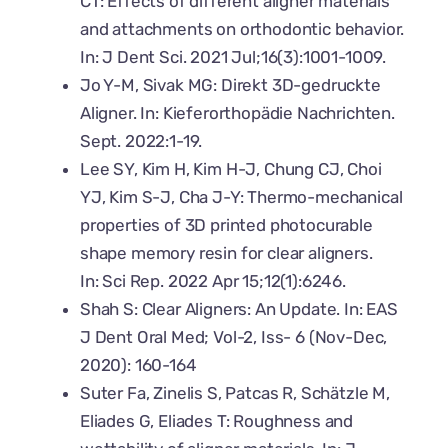
CT: Effects of different aligner materials
and attachments on orthodontic behavior.
In: J Dent Sci. 2021 Jul;16(3):1001-1009.
Jo Y-M, Sivak MG: Direkt 3D-gedruckte
Aligner. In: Kieferorthopädie Nachrichten.
Sept. 2022:1-19.
Lee SY, Kim H, Kim H-J, Chung CJ, Choi
YJ, Kim S-J, Cha J-Y: Thermo-mechanical
properties of 3D printed photocurable
shape memory resin for clear aligners.
In: Sci Rep. 2022 Apr 15;12(1):6246.
Shah S: Clear Aligners: An Update. In: EAS
J Dent Oral Med; Vol-2, Iss- 6 (Nov-Dec,
2020): 160-164
Suter Fa, Zinelis S, Patcas R, Schätzle M,
Eliades G, Eliades T: Roughness and