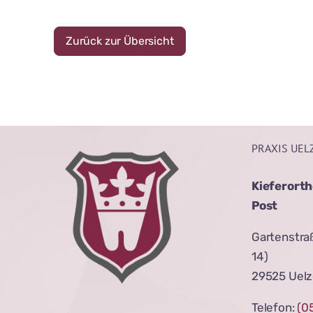
Zurück zur Übersicht
PRAXIS UEL
Kieferorth
Post
Gartenstraß
14)
29525 Uel
Telefon:
(0