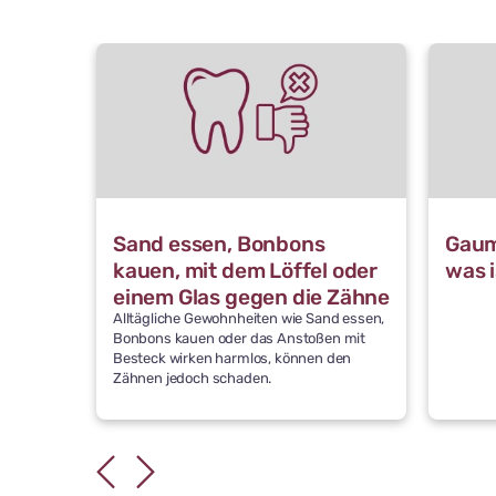
Sand essen, Bonbons
Gaum
kauen, mit dem Löffel oder
was 
einem Glas gegen die Zähne
Alltägliche Gewohnheiten wie Sand essen,
stoßen: Was schädigt die
Bonbons kauen oder das Anstoßen mit
Zähne
Besteck wirken harmlos, können den
Zähnen jedoch schaden.