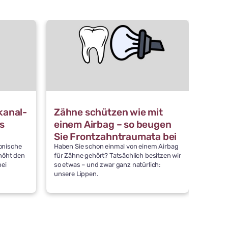
kanal-
Zähne schützen wie mit
Erst
s
einem Airbag – so beugen
Wora
Sie Frontzahntraumata bei
onische
Haben Sie schon einmal von einem Airbag
Ein Zah
Kindern vor
höht den
für Zähne gehört? Tatsächlich besitzen wir
Schnell
bei
so etwas – und zwar ganz natürlich:
entsch
unsere Lippen.
Worauf