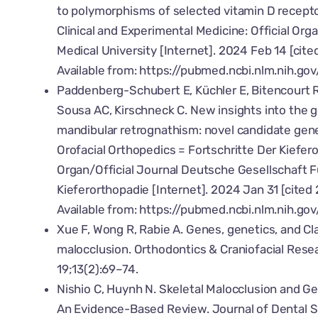
to polymorphisms of selected vitamin D recepto
Clinical and Experimental Medicine: Official Or
Medical University [Internet]. 2024 Feb 14 [cite
Available from:
https://pubmed.ncbi.nlm.nih.g
Paddenberg-Schubert E, Küchler E, Bitencourt R
Sousa AC, Kirschneck C. New insights into the g
mandibular retrognathism: novel candidate gene
Orofacial Orthopedics = Fortschritte Der Kiefer
Organ/Official Journal Deutsche Gesellschaft F
Kieferorthopadie [Internet]. 2024 Jan 31 [cited
Available from:
https://pubmed.ncbi.nlm.nih.g
Xue F, Wong R, Rabie A. Genes, genetics, and Cla
malocclusion. Orthodontics & Craniofacial Rese
19;13(2):69–74.
Nishio C, Huynh N. Skeletal Malocclusion and Ge
An Evidence-Based Review. Journal of Dental S