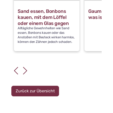
Sand essen, Bonbons
Gaumennah
kauen, mit dem Löffel
was ist da
oder einem Glas gegen
Alltägliche Gewohnheiten wie Sand
die Zähne stoßen: Was
essen, Bonbons kauen oder das
schädigt die Zähne
Anstoßen mit Besteck wirken harmlos,
können den Zähnen jedoch schaden.
Zurück zur Übersicht