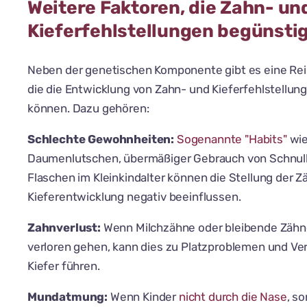
Weitere Faktoren, die Zahn- un
Kieferfehlstellungen begünsti
Neben der genetischen Komponente gibt es eine Rei
die die Entwicklung von Zahn- und Kieferfehlstellu
können. Dazu gehören:
Schlechte Gewohnheiten:
Sogenannte "Habits"
wi
Daumenlutschen, übermäßiger Gebrauch von Schnull
Flaschen im Kleinkindalter können die Stellung der Z
Kieferentwicklung negativ beeinflussen.
Zahnverlust:
Wenn Milchzähne oder bleibende Zähne
verloren gehen, kann dies zu Platzproblemen und V
Kiefer führen.
Mundatmung:
Wenn Kinder
nicht durch die Nase
, s