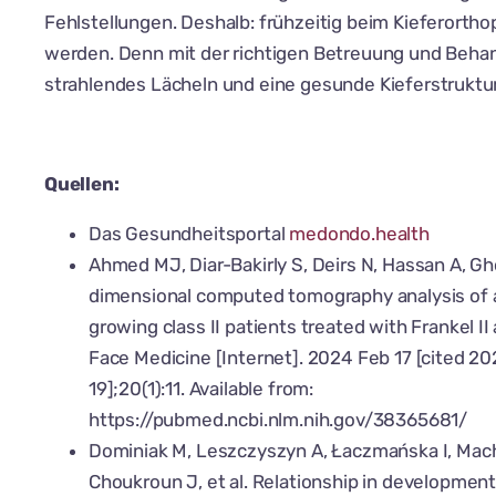
Fehlstellungen. Deshalb: frühzeitig beim Kieferortho
werden. Denn mit der richtigen Betreuung und Beha
strahlendes Lächeln und eine gesunde Kieferstruktur
Quellen:
Das Gesundheitsportal
medondo.health
Ahmed MJ, Diar-Bakirly S, Deirs N, Hassan A, G
dimensional computed tomography analysis of 
growing class II patients treated with Frankel II
Face Medicine [Internet]. 2024 Feb 17 [cited 2
19];20(1):11. Available from:
https://pubmed.ncbi.nlm.nih.gov/38365681/
Dominiak M, Leszczyszyn A, Łaczmańska I, Mach
Choukroun J, et al. Relationship in developmen