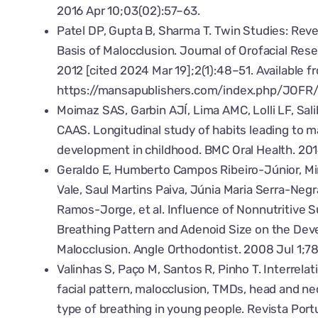
2016 Apr 10;03(02):57–63.
Patel DP, Gupta B, Sharma T. Twin Studies: Reve
Basis of Malocclusion. Journal of Orofacial Rese
2012 [cited 2024 Mar 19];2(1):48–51. Available f
https://mansapublishers.com/index.php/JOFR/
Moimaz SAS, Garbin AJÍ, Lima AMC, Lolli LF, Sali
CAAS. Longitudinal study of habits leading to m
development in childhood. BMC Oral Health. 201
Geraldo E, Humberto Campos Ribeiro-Júnior, M
Vale, Saul Martins Paiva, Júnia Maria Serra-Negra
Ramos-Jorge, et al. Influence of Nonnutritive S
Breathing Pattern and Adenoid Size on the De
Malocclusion. Angle Orthodontist. 2008 Jul 1;7
Valinhas S, Paço M, Santos R, Pinho T. Interrel
facial pattern, malocclusion, TMDs, head and n
type of breathing in young people. Revista Por