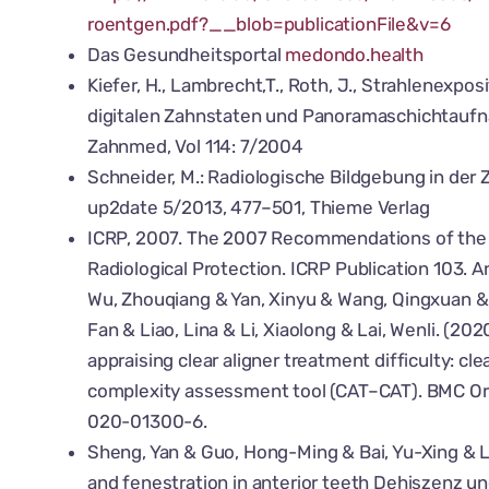
roentgen.pdf?__blob=publicationFile&v=6
Das Gesundheitsportal
medondo.health
Kiefer, H., Lambrecht,T., Roth, J., Strahlenexpo
digitalen Zahnstaten und Panoramaschichtauf
Zahnmed, Vol 114: 7/2004
Schneider, M.: Radiologische Bildgebung in der
up2date 5/2013, 477–501, Thieme Verlag
ICRP, 2007. The 2007 Recommendations of the 
Radiological Protection. ICRP Publication 103. A
Wu, Zhouqiang & Yan, Xinyu & Wang, Qingxuan & 
Fan & Liao, Lina & Li, Xiaolong & Lai, Wenli. (20
appraising clear aligner treatment difficulty: cl
complexity assessment tool (CAT–CAT). BMC Ora
020-01300-6.
Sheng, Yan & Guo, Hong-Ming & Bai, Yu-Xing & L
and fenestration in anterior teeth Dehiszenz u