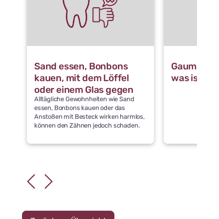
Sand essen, Bonbons
Gaumennah
kauen, mit dem Löffel
was ist da
oder einem Glas gegen
Alltägliche Gewohnheiten wie Sand
die Zähne stoßen: Was
essen, Bonbons kauen oder das
schädigt die Zähne
Anstoßen mit Besteck wirken harmlos,
können den Zähnen jedoch schaden.