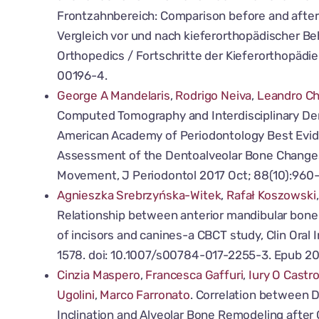
Frontzahnbereich: Comparison before and after
Vergleich vor und nach kieferorthopädischer Be
Orthopedics / Fortschritte der Kieferorthopädi
00196-4.
George A Mandelaris
,
Rodrigo Neiva
,
Leandro C
Computed Tomography and Interdisciplinary Den
American Academy of Periodontology Best Evid
Assessment of the Dentoalveolar Bone Changes
Movement, J Periodontol 2017 Oct; 88(10):960
Agnieszka Srebrzyńska-Witek
,
Rafał Koszowski
Relationship between anterior mandibular bone
of incisors and canines-a CBCT study, Clin Oral 
1578. doi: 10.1007/s00784-017-2255-3. Epub 20
Cinzia Maspero
,
Francesca Gaffuri
,
Iury O Castr
Ugolini
,
Marco Farronato
. Correlation between D
Inclination and Alveolar Bone Remodeling after