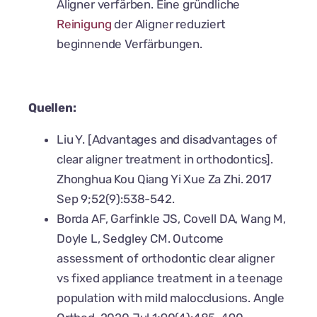
Aligner verfärben. Eine gründliche
Reinigung
der Aligner reduziert
beginnende Verfärbungen.
Quellen:
Liu Y. [Advantages and disadvantages of
clear aligner treatment in orthodontics].
Zhonghua Kou Qiang Yi Xue Za Zhi. 2017
Sep 9;52(9):538-542.
Borda AF, Garfinkle JS, Covell DA, Wang M,
Doyle L, Sedgley CM. Outcome
assessment of orthodontic clear aligner
vs fixed appliance treatment in a teenage
population with mild malocclusions. Angle