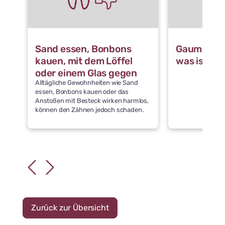
Sand essen, Bonbons
Gaumennah
kauen, mit dem Löffel
was ist da
oder einem Glas gegen
Alltägliche Gewohnheiten wie Sand
die Zähne stoßen: Was
essen, Bonbons kauen oder das
schädigt die Zähne
Anstoßen mit Besteck wirken harmlos,
können den Zähnen jedoch schaden.
Zurück zur Übersicht