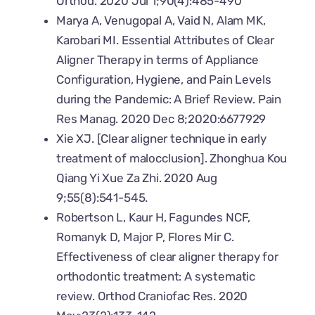
Orthod. 2020 Jul 1;90(4):485-490
Marya A, Venugopal A, Vaid N, Alam MK,
Karobari MI. Essential Attributes of Clear
Aligner Therapy in terms of Appliance
Configuration, Hygiene, and Pain Levels
during the Pandemic: A Brief Review. Pain
Res Manag. 2020 Dec 8;2020:6677929
Xie XJ. [Clear aligner technique in early
treatment of malocclusion]. Zhonghua Kou
Qiang Yi Xue Za Zhi. 2020 Aug
9;55(8):541-545.
Robertson L, Kaur H, Fagundes NCF,
Romanyk D, Major P, Flores Mir C.
Effectiveness of clear aligner therapy for
orthodontic treatment: A systematic
review. Orthod Craniofac Res. 2020