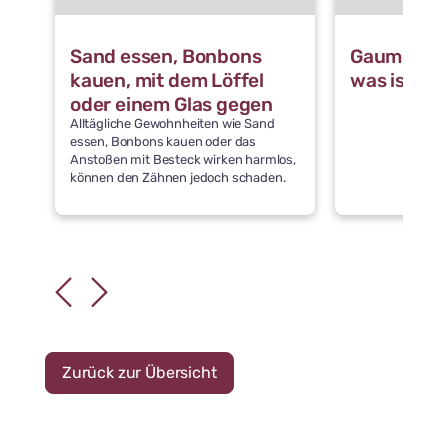
Sand essen, Bonbons
Gaumennah
kauen, mit dem Löffel
was ist da
oder einem Glas gegen
Alltägliche Gewohnheiten wie Sand
die Zähne stoßen: Was
essen, Bonbons kauen oder das
schädigt die Zähne
Anstoßen mit Besteck wirken harmlos,
können den Zähnen jedoch schaden.
Zurück zur Übersicht