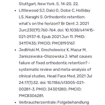
Stuttgart, New York. S. 14-20, 22.
Littlewood SJ, Dalci O, Dolce C, Holliday
LS, Naraghi S. Orthodontic retention:
what's on the horizon? Br Dent J. 2021
Jun;230(11):760-764. doi: 10.1038/s41415-
021-2937-8. Epub 2021 Jun 11. PMID:
34117435; PMCID: PMC8193167.
Jedliński M, Grocholewicz K, Mazur M,
Janiszewska-Olszowska J. What causes
failure of fixed orthodontic retention? -
systematic review and meta-analysis of
clinical studies. Head Face Med. 2021 Jul
24;17(1):32. doi: 10.1186/s13005-021-
00281-3. PMID: 34301280; PMCID:
PMC8306281.
Verbraucherzentrale: Folgebehandlung