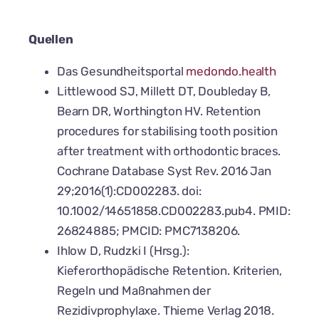
Quellen
Das Gesundheitsportal
medondo.health
Littlewood SJ, Millett DT, Doubleday B,
Bearn DR, Worthington HV. Retention
procedures for stabilising tooth position
after treatment with orthodontic braces.
Cochrane Database Syst Rev. 2016 Jan
29;2016(1):CD002283. doi:
10.1002/14651858.CD002283.pub4. PMID:
26824885; PMCID: PMC7138206.
Ihlow D, Rudzki I (Hrsg.):
Kieferorthopädische Retention. Kriterien,
Regeln und Maßnahmen der
Rezidivprophylaxe. Thieme Verlag 2018.